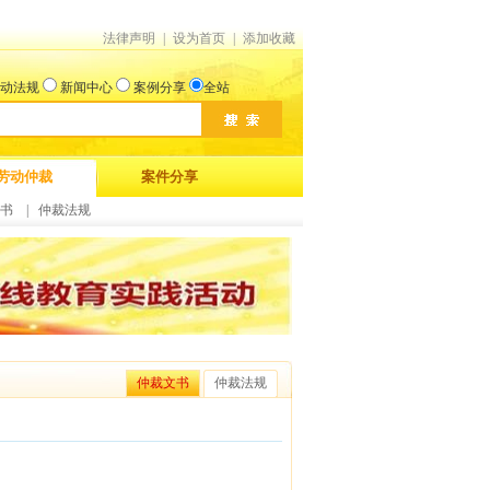
法律声明
|
设为首页
|
添加收藏
动法规
新闻中心
案例分享
全站
劳动仲裁
案件分享
书
|
仲裁法规
仲裁文书
仲裁法规