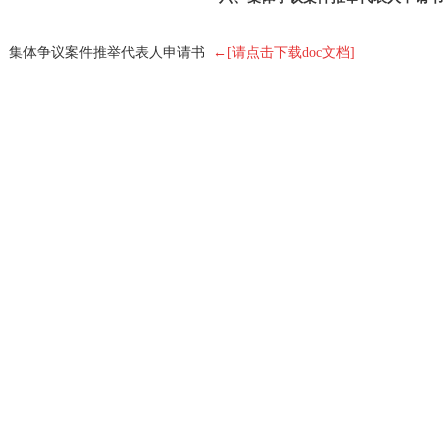
、集体争议案件推举代表人申请书
←
[
请点击下载
doc
文档
]