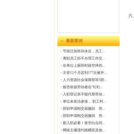
六
最新案例
节假日加班补休后，员工...
离职员工拒不办理工作交...
在单位上厕所时踩空摔伤...
主管12个月迟到177次被开...
人力资源社会保障部等5部...
能否依据劳动者在“钉钉...
入职登记表不能代替劳动...
单位未依法参保， 职工时...
辞职申请刚交就撤回 劳...
辞职申请刚交就撤回 劳...
新入职必看！签空白合同...
网络主播违约跳槽至其他...