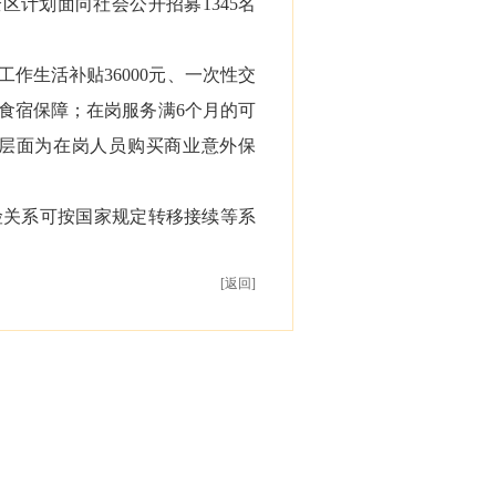
区计划面向社会公开招募1345名
作生活补贴36000元、一次性交
实食宿保障；在岗服务满6个月的可
区层面为在岗人员购买商业意外保
险关系可按国家规定转移接续等
系
[返回]