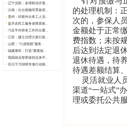
针对预缴与
辽宁沈阳：多维联动开展...
的处理机制：
云南：出台措施培育旅居...
贵州：织密外出务工人员...
次的，参保人员
提升农民工服务保障质效...
金额处于正常
习近平对侨务工作作出重...
江苏：建立治理欠薪行政...
费指数；未按
山西：“六进校园”服务...
后达到法定退
福建莆田：打造“莆惠就...
我国就业形势保持总体平...
退休待遇，待
百日千万招聘专项行动推...
待遇差额结算
灵活就业人
渠道“一站式”
理或委托公共