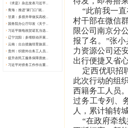
待发，即将搭乘
《求是》杂志发表习近平...
“此前我一
青海：推进“家门口”就...
甘肃：多措并举做实高校...
村干部在微信
国务院办公厅印发《关于...
限公司南京分
习近平致电祝贺诺瓦当选...
辽宁沈阳：多维联动开展...
报了名。”张
云南：出台措施培育旅居...
力资源公司还安
贵州：织密外出务工人员...
提升农民工服务保障质效...
出行便捷又省
习近平对侨务工作作出重...
定西优职招
此次行动的组织
西籍务工人员
过务工专列、务
人，累计输转城
“在政府牵