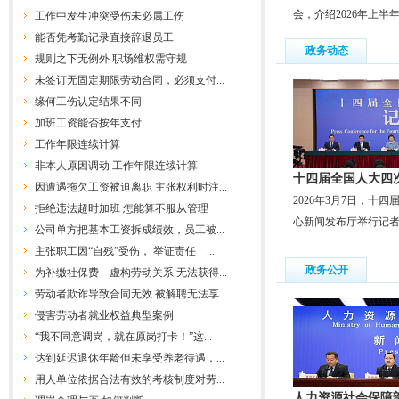
会，介绍2026年上
工作中发生冲突受伤未必属工伤
能否凭考勤记录直接辞退员工
政务动态
规则之下无例外 职场维权需守规
未签订无固定期限劳动合同，必须支付...
缘何工伤认定结果不同
加班工资能否按年支付
工作年限连续计算
非本人原因调动 工作年限连续计算
十四届全国人大四
因遭遇拖欠工资被迫离职 主张权利时注...
2026年3月7日，十
拒绝违法超时加班 怎能算不服从管理
心新闻发布厅举行记
公司单方把基本工资拆成绩效，员工被...
主张职工因“自残”受伤， 举证责任 ...
政务公开
为补缴社保费 虚构劳动关系 无法获得...
劳动者欺诈导致合同无效 被解聘无法享...
侵害劳动者就业权益典型案例
“我不同意调岗，就在原岗打卡！”这...
达到延迟退休年龄但未享受养老待遇，...
用人单位依据合法有效的考核制度对劳...
人力资源社会保障