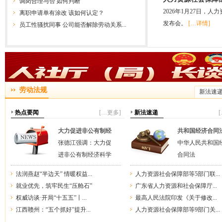
调岗合理与否 如何判断
2026年1月27日，
离职申请单有涂改 该如何认定？
发布会。
[…详情]
员工性骚扰同事 公司能否解除劳动关系...
劳动法规
新法速
热点要闻
[…更多]
新法速递
大力促进非公有制经
共和国经济合同
张德江强调：大力促
中华人民共和国
进非公有制经济科学
合同法
法润燕赵“半边天” 情暖权益...
人力资源社会保障部等5部门联...
就业优先，筑牢民生“压舱石”
广东省人力资源和社会保障厅...
权威访谈·开局“十五五”丨...
最高人民法院印发《关于修改...
江西赣州：“五个抓好”提升...
人力资源社会保障部等9部门关...