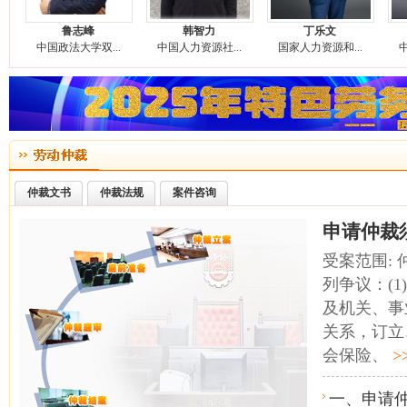
鲁志峰
韩智力
丁乐文
中国政法大学双...
中国人力资源社...
国家人力资源和...
中
仲裁文书
仲裁法规
案件咨询
申请仲裁
受案范围:
列争议：(
及机关、事
关系，订立
会保险、
>
一、申请